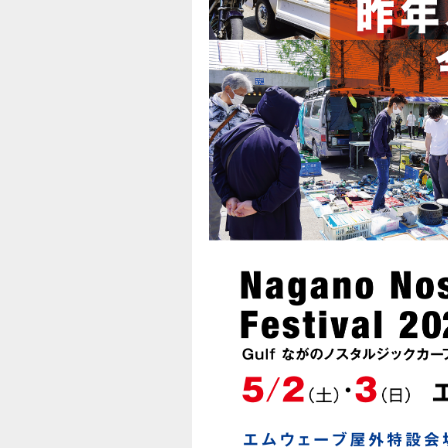
[2021.04.30]
「Gulfながのノスタルジックカーフェステ
[2021.04.16]
abn長野朝日放送にて
TVコマーシャル放送
[2021.04.14]
★車両展示参加者様、出展者様宛に、当日マ
[2021.04.05]
諸事情により、名古屋ノスタルジックカーフ