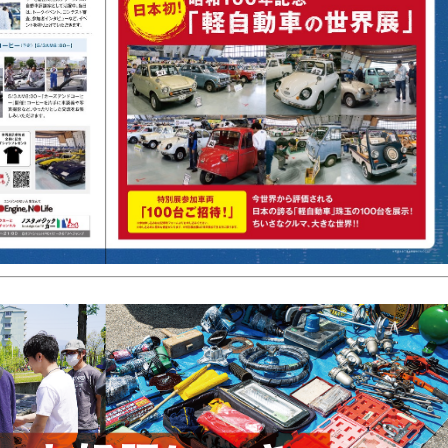
バル2022の会場レイアウト図できました。
ィバル2022」参加者・出展者募集は終了いたしました。
定数に達しました。屋内の募集は終了いたします。
（枠若干数）
ィバル2022」参加者・出展者募集開始いたします。
ィバル2022」は無事終了いたしました。
ィバル2022」会場レイアウト図できました。
022の参加・出展募集は、
予定台数に達し、締め切らせていただきました。
近」です。お早めにお申し込みください。
ル2022開催決定「
参加・出展者募集開始
」
pirit 2020 in やまびこドーム（松本市）」会場内「マツダ100周年記念特別展」開
ィバル2021」は無事終了いたしました。