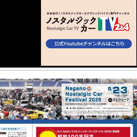
リティーオークション」を開催します。当日会場で善意の商品提供承ります。
、当日マニュアル・パス等の発送が終了いたしました。到着をお待ちください。
募集を締め切らせていただきます。
ィバル 2024」参加・出展者募集開始！
ィバル2023」は無事終了いたしました。
ィバル2023」会場レイアウト図できました。
た。
対象となります。尚、「本田宗一郎の世界展」の
招待車両の募集は締め切りました。
ミート2DAYS」屋外特設エリアで開催！
ィバル2023」は募集開始いたしました。
ィバル2022」は無事終了いたしました。
ル2022は、9/17（土）・18（日）予定通り開催いたします。皆様のご来場をお待