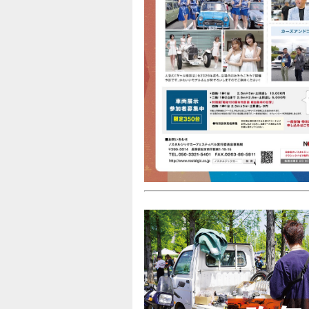
[2022.09.13]
Gulf名古屋ノスタルジックカーフェスティ
[2022.08.31]
「Gulf名古屋ノスタルジックカーフェステ
[2022.08.23]
8/23 を持ちまして、屋内参加・出展枠が
屋外特設会場の枠のみの募集になります。
[2022.06.03]
「関始」から関係者各位へお知らせ
[2022.05.23]
「Gulf名古屋ノスタルジックカーフェステ
[2022.05.06]
「Gulf ながのノスタルジックカーフェステ
[2022.05.02]
「Gulfながのノスタルジックカーフェステ
[2022.04.20]
ながのノスタルジックカーフェスティバル2
[2022.04.06]
おかげさまで「参加車両の締め切り定数間
[2021.11.01]
Gulf ながのノスタルジックカーフェスティバ
[2021.10.15]
11/6（土）・7（日）に開催の「MAZDA S
[2021.05.03]
「Gulf ながのノスタルジックカーフェステ