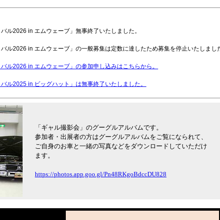
バル2026 in エムウェーブ」無事終了いたしました。
ィバル2026 in エムウェーブ」の一般募集は定数に達したため募集を停止いたしまし
バル2026 in エムウェーブ」の参加申し込みはこちらから。
バル2025 in ビッグハット」は無事終了いたしました。
案内をご覧ください。
ニュアル・会場レイアウト・各種パス等を郵送いたしました。
「ギャル撮影会」のグーグルアルバムです。
参加者・出展者の方はグーグルアルバムをご覧になられて、
ート、企業・ショップの出展枠は予定数に達しましたので、募集を終了いたしました
ご自身のお車と一緒の写真などをダウンロードしていただけ
台数90台に達しましたので、募集を終了いたしました。
ます。
バル2025 inビッグハット」の参加・出展申込スタート！
https://photos.app.goo.gl/Pn48RKgoBdccDU828
ィバル2024」は無事終了いたしました。
ィバル2024」会場レイアウト図できました。