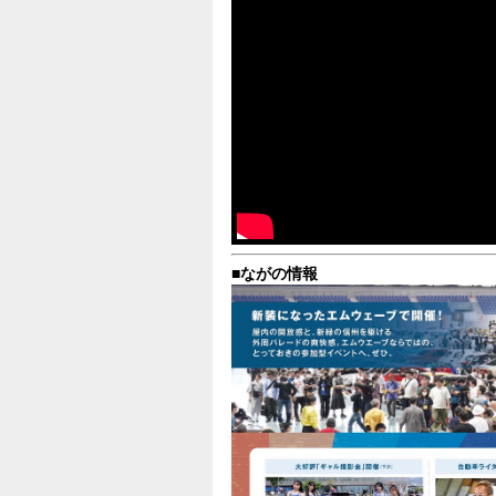
当日会場にて「能登半島地震復興支援チャ
[2024.4.19]
●参加者・出展者の皆様へ
消防等の申請確認等で遅くなっていました
[2024.2.27]
おかげさまで、予定台数に達しましたので
[2023.12.15]
「Gulf ながのノスタルジックカーフェステ
[2023.05.05]
「Gulf ながのノスタルジックカーフェステ
[2023.04.29]
「Gulfながのノスタルジックカーフェステ
[2023.4.12]
スワップミートブースの募集は終了しまし
■ながの情報
[2023.3.23]
NEW!
車両展示参加者募集が
定員に達しました。
以降の申し込みにつては、キャンセル待ち
[2023.2.17]
特別企画・ガレージセール「ながのスワップ
[2022.12.2]
「Gulf ながのノスタルジックカーフェステ
[2022.09.20]
「Gulf 名古屋ノスタルジックカーフェステ
[2022.09.16]
Gulf名古屋ノスタルジックカーフェスティバ